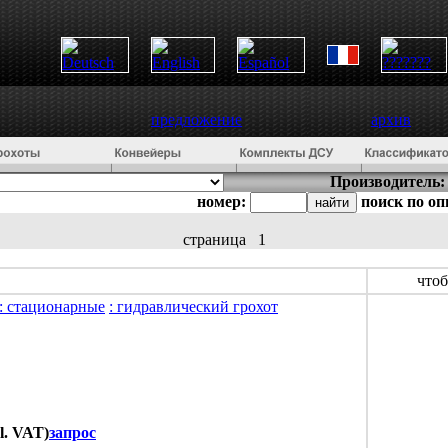
предложение
архив
Производитель:
номер:
поиск по о
страница
1
что
: стационарные
: гидравлический грохот
l. VAT)
запрос