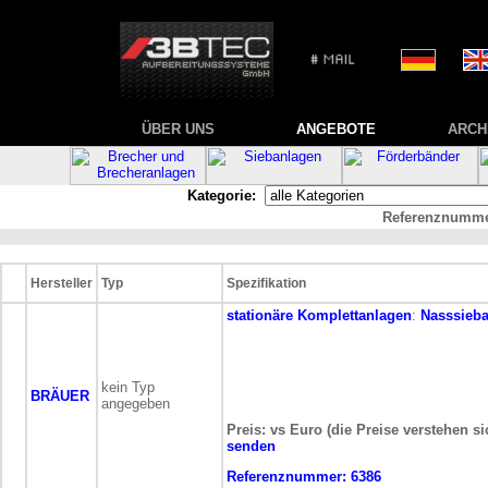
ÜBER UNS
ANGEBOTE
ARCH
Kategorie:
Referenznumme
Hersteller
Typ
Spezifikation
stationäre
Komplettanlagen
:
Nasssieb
kein Typ
BRÄUER
angegeben
Preis: vs Euro (die Preise verstehen s
senden
Referenznummer:
6386