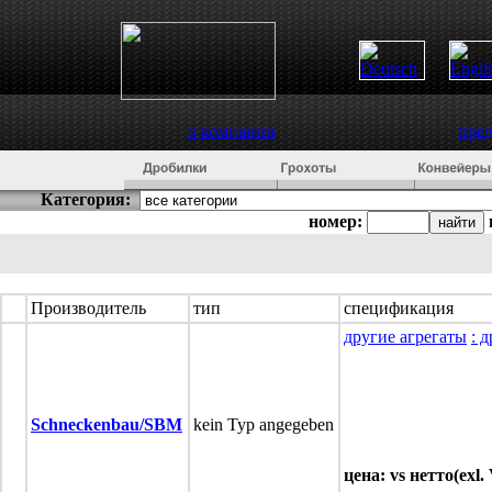
о компании
пре
Категория:
номер:
Производитель
тип
спецификация
другие агрегаты
: 
Schneckenbau/SBM
kein Typ angegeben
цена: vs нетто(exl.