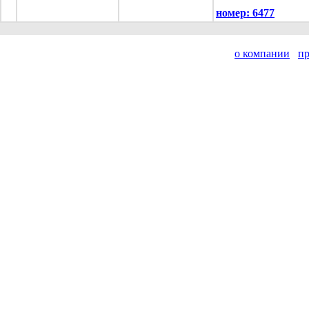
номер:
6477
о компании
п