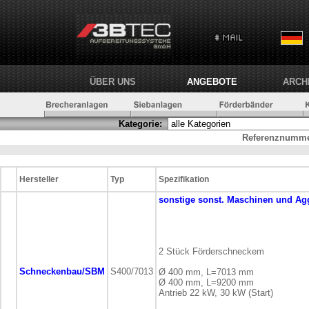
ÜBER UNS
ANGEBOTE
ARCH
Kategorie:
Referenznumme
Hersteller
Typ
Spezifikation
sonstige
sonst. Maschinen und Ag
2 Stück Förderschneckem
Schneckenbau/SBM
S400/7013
Ø 400 mm, L=7013 mm
Ø 400 mm, L=9200 mm
Antrieb 22 kW, 30 kW (Start)