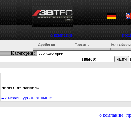
о компании
пре
Категория:
номер:
ничего не найдено
--> искать уровнем выше
о компании
п