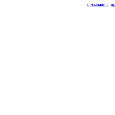
о компании
п