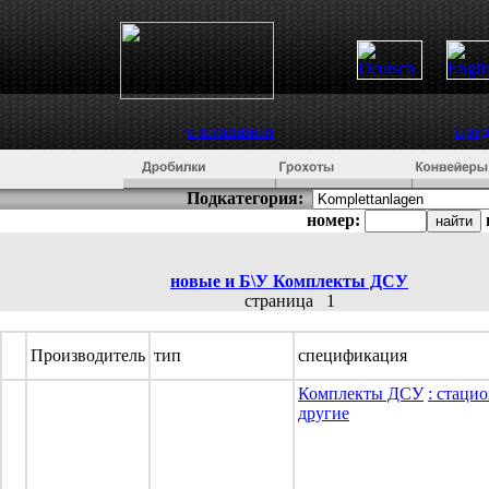
о компании
пре
Подкатегория:
номер:
новые и Б\У
Комплекты ДСУ
страница
1
Производитель
тип
спецификация
Комплекты ДСУ
: стаци
другие