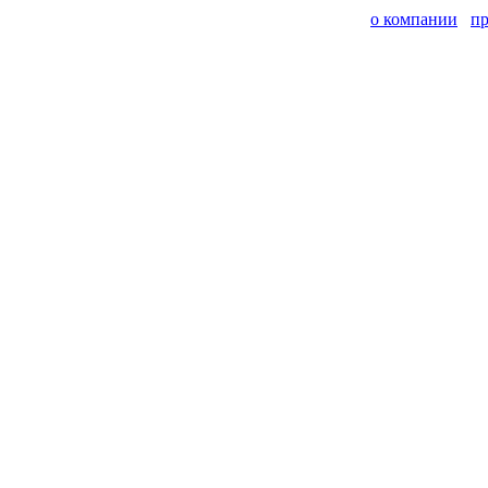
о компании
п