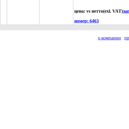
цена: vs нетто(exl. VAT)
за
номер:
6463
о компании
п