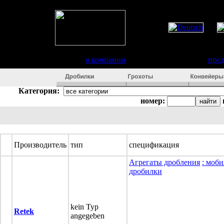
о компании
пре
Категория:
номер:
Производитель
тип
спецификация
Агрегаты дробления
: моб
дробилки
kein Typ
Retek
angegeben