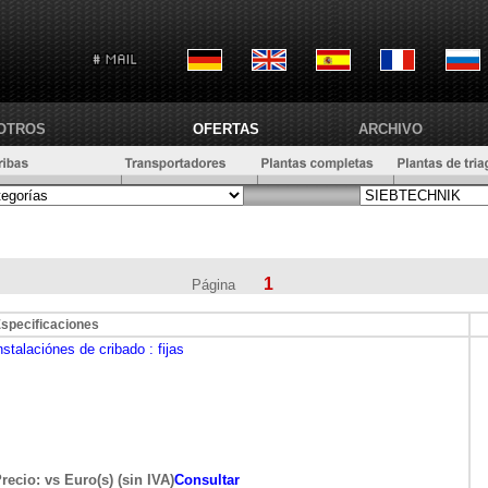
OTROS
OFERTAS
ARCHIVO
1
Página
specificaciones
nstalaciónes de cribado
: fijas
recio: vs Euro(s) (sin IVA)
Consultar