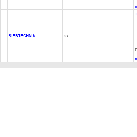
n
i
SIEBTECHNIK
as
P
n