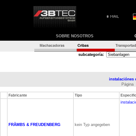
SOBRE NOSOTROS
subcategoría:
instalaciónes
Págin
Fabricante
Tipo
Especifi
instalac
FRÄMBS & FREUDENBERG
kein Typ angegeben