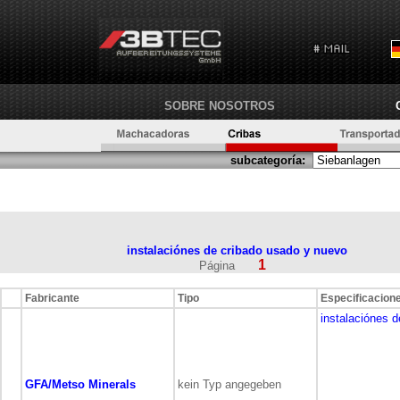
SOBRE NOSOTROS
subcategoría:
instalaciónes de cribado usado y nuevo
1
Página
Fabricante
Tipo
Especificacion
instalaciónes d
GFA/Metso Minerals
kein Typ angegeben