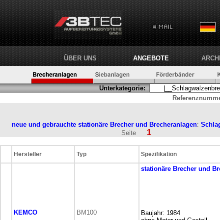
ÜBER UNS
ANGEBOTE
ARCH
Unterkategorie:
Referenznumme
neue und gebrauchte stationäre
Brecher und Brecheranlagen
:
Schla
1
Seite
Hersteller
Typ
Spezifikation
stationäre
Brecher und Br
KEMCO
BM100
Baujahr: 1984