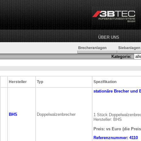
ÜBER UNS
Kategorie:
Hersteller
Typ
Spezifikation
stationäre
Brecher und 
BHS
Doppelwalzenbrecher
1 Stück Doppelwalzenbre
Hersteller: BHS
Preis: vs Euro (die Prei
Referenznummer:
4110