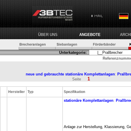
ÜBER UNS
ANGEBOTE
ARCH
Unterkategorie:
Referenznumme
neue und gebrauchte stationäre
Komplettanlagen
:
Prallbr
1
Seite
Hersteller
Typ
Spezifikation
stationäre
Komplettanlagen
:
Prallbre
Anlage zur Herstellung, Klassierung, 