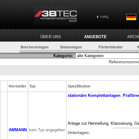
ÜBER UNS
ANGEBOTE
ARCH
Kategorie:
Referenznumme
Hersteller
Typ
Spezifikation
stationäre
Komplettanlagen
:
Prallbre
Anlage zur Herstellung, Klassierung, 
AMMANN
kein Typ angegeben
Unterlagen: