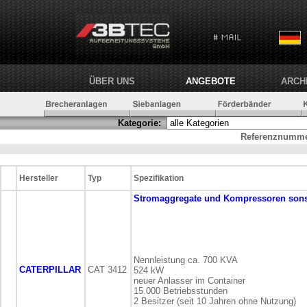
ÜBER UNS
ANGEBOTE
ARCH
Kategorie:
Referenznumme
Hersteller
Typ
Spezifikation
Stromaggregate und Kompressoren
son
Nennleistung ca. 700 KVA
CATERPILLAR
CAT 3412
524 kW
neuer Anlasser im Container
15.000 Betriebsstunden
2 Besitzer (seit 10 Jahren ohne Nutzung)