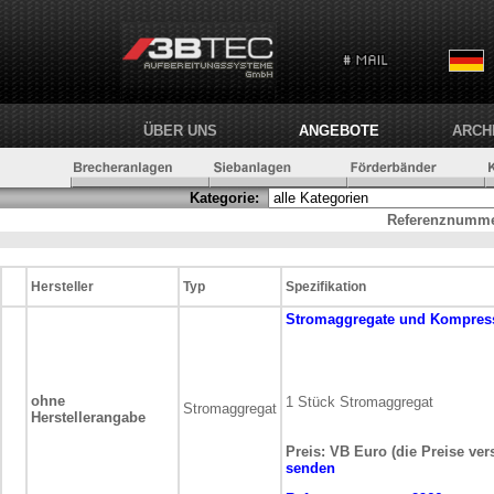
ÜBER UNS
ANGEBOTE
ARCH
Kategorie:
Referenznumme
Hersteller
Typ
Spezifikation
Stromaggregate und Kompres
ohne
1 Stück Stromaggregat
Stromaggregat
Herstellerangabe
Preis: VB Euro (die Preise ver
senden