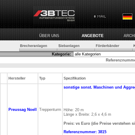
ÜBER UNS
ANGEBOTE
ARCH
Kategorie:
Referenznumme
Hersteller
Typ
Spezifikation
sonstige
sonst. Maschinen und Aggre
Preussag Noell
Treppenturm
Höhe: 20 m
Länge x Breite: 2,6 x 4,6 m
Preis: vs Euro (die Preise verstehen s
Referenznummer:
3815