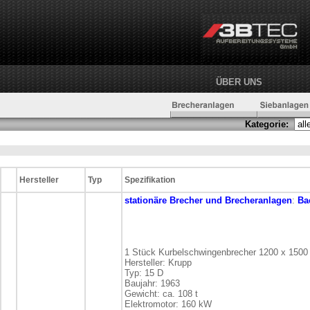
ÜBER UNS
Kategorie:
Hersteller
Typ
Spezifikation
stationäre
Brecher und Brecheranlagen
:
Ba
1 Stück Kurbelschwingenbrecher 1200 x 150
Hersteller: Krupp
Typ: 15 D
Baujahr: 1963
Gewicht: ca. 108 t
Elektromotor: 160 kW