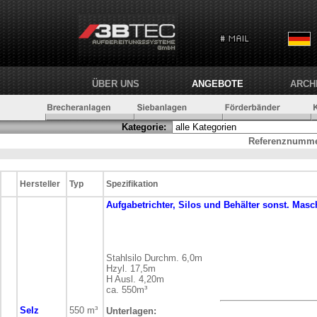
ÜBER UNS
ANGEBOTE
ARCH
Kategorie:
Referenznumme
Hersteller
Typ
Spezifikation
Aufgabetrichter, Silos und Behälter
sonst. Masc
Stahlsilo Durchm. 6,0m
Hzyl. 17,5m
H Ausl. 4,20m
ca. 550m³
Selz
550 m³
Unterlagen: