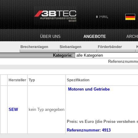
ÜBER UNS
ANGEBOTE
ARCH
Kategorie:
Referenznumme
Hersteller
Typ
Spezifikation
Motoren und Getriebe
SEW
kein Typ angegeben
Preis: vs Euro (die Preise verstehen 
Referenznummer:
4913