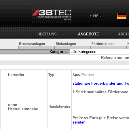
ÜBER UNS
ANGEBOTE
ARCH
Kategorie:
Referenznumme
Hersteller
Typ
Spezifikation
stationäre
Förderbänder und F
1 Stück stationäres Förderband
ohne
Rundelevator
Herstellerangabe
Preis: vs Euro (die Preise vers
senden