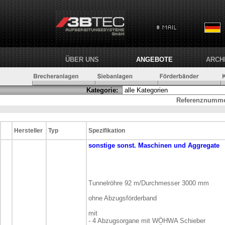
ÜBER UNS
ANGEBOTE
ARCH
Kategorie:
Referenznumme
Hersteller
Typ
Spezifikation
sonstige
sonst. Maschinen und Aggregate
Tunnelröhre 92 m/Durchmesser 3000 mm
ohne Abzugsförderband
mit
- 4 Abzugsorgane mit WÖHWA Schieber