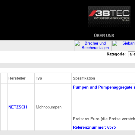
ÜBER UNS
Kategorie:
Hersteller
Typ
Spezifikation
Pumpen und Pumpenaggregate
NETZSCH
Mohnopumpen
Preis: vs Euro (die Preise verste
Referenznummer:
6575