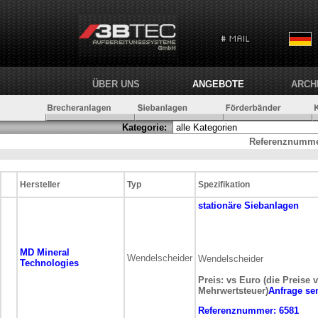
ÜBER UNS
ANGEBOTE
ARCH
Kategorie:
Referenznumme
Hersteller
Typ
Spezifikation
stationäre
Siebanlagen
MD Mineral
Wendelscheider
Wendelscheider
Technologies
Preis: vs Euro (die Preise 
Mehrwertsteuer)
Anfrage se
Referenznummer:
6581