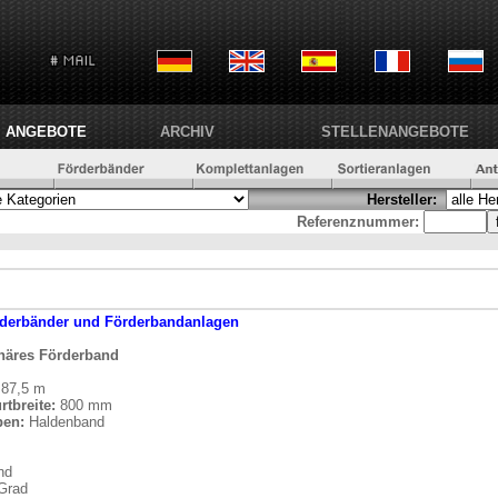
ANGEBOTE
ARCHIV
STELLENANGEBOTE
Hersteller:
Referenznummer:
derbänder und Förderbandanlagen
onäres Förderband
87,5 m
rtbreite:
800 mm
ben:
Haldenband
nd
 Grad