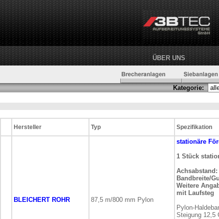
ÜBER UNS
Kategorie:
Hersteller
Typ
Spezifikation
stationäre
För
1 Stück stati
Achsabstand:
Bandbreite/Gu
Weitere Anga
mit Laufsteg
BLEICHERT ROHR
87,5 m/800 mm Pylon
Pylon-Haldeba
Steigung 12,5