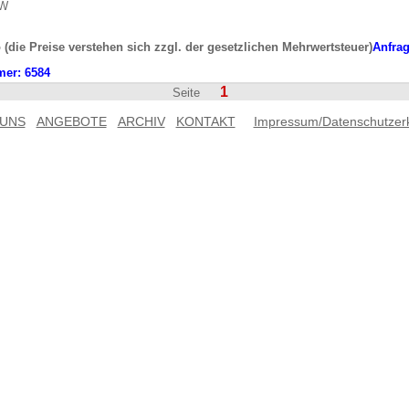
kW
 (die Preise verstehen sich zzgl. der gesetzlichen Mehrwertsteuer)
Anfra
mer:
6584
1
Seite
 UNS
ANGEBOTE
ARCHIV
KONTAKT
Impressum/Datenschutzer