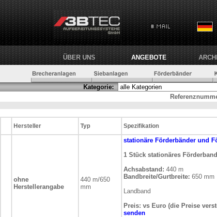
ÜBER UNS
ANGEBOTE
ARCH
Kategorie:
Referenznumme
Hersteller
Typ
Spezifikation
stationäre
Förderbänder und F
1 Stück stationäres Förderban
Achsabstand:
440 m
Bandbreite/Gurtbreite:
650 mm
ohne
440 m/650
Herstellerangabe
mm
Landband
Preis: vs Euro (die Preise vers
senden