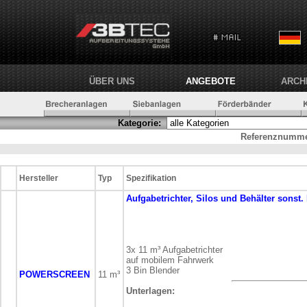
ÜBER UNS
ANGEBOTE
ARCH
Kategorie:
Referenznumme
Hersteller
Typ
Spezifikation
Aufgabetrichter, Silos und Behälter
sonst.
3x 11 m³ Aufgabetrichter
auf mobilem Fahrwerk
3 Bin Blender
POWERSCREEN
11 m³
Unterlagen: