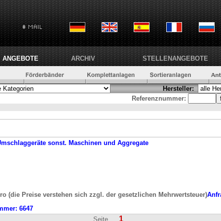
ANGEBOTE
ARCHIV
STELLENANGEBOTE
Hersteller:
Referenznummer:
Umschlaggeräte
sonst. Maschinen und Aggregate
ro (die Preise verstehen sich zzgl. der gesetzlichen Mehrwertsteuer)
Anfr
mmer:
6647
1
Seite