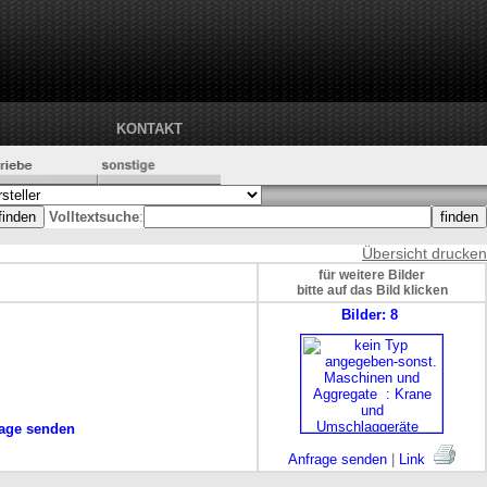
KONTAKT
Volltextsuche
:
Übersicht drucken
für weitere Bilder
bitte auf das Bild klicken
Bilder: 8
age senden
Anfrage senden
|
Link