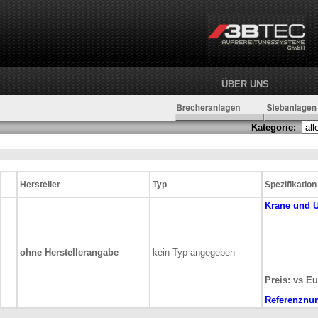
ÜBER UNS
Kategorie:
Hersteller
Typ
Spezifikation
Krane und 
ohne Herstellerangabe
kein Typ angegeben
Preis: vs Eu
Referenznu