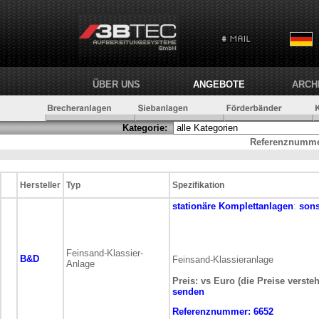
ÜBER UNS
ANGEBOTE
ARCH
Kategorie:
Referenznumme
Hersteller
Typ
Spezifikation
stationäre
Komplettanlagen
:
sons
Feinsand-Klassier-
B&D
Feinsand-Klassieranlage
Anlage
Preis: vs Euro (die Preise verste
senden
Referenznummer:
6652