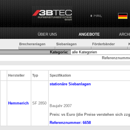
ÜBER UNS
ANGEBOTE
ARCH
Kategorie:
Referenznumme
Hersteller
Typ
Spezifikation
stationäre
Siebanlagen
Hemmerich
SF 2850
Baujahr 2007
Preis: vs Euro (die Preise verstehen sich zz
Referenznummer:
6658