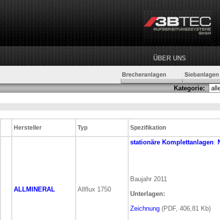
ÜBER UNS
Kategorie:
Hersteller
Typ
Spezifikation
stationäre
Komplettanlagen
:
Baujahr 2011
ALLMINERAL
Allflux 1750
Unterlagen:
Zeichnung
(PDF, 406,81 Kb)