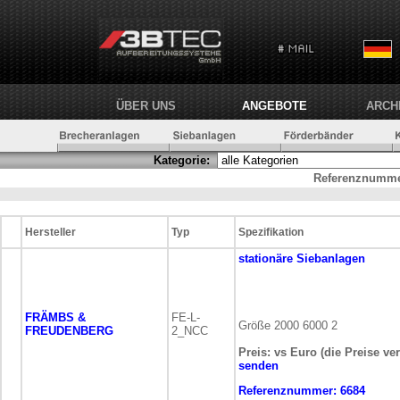
ÜBER UNS
ANGEBOTE
ARCH
Kategorie:
Referenznumme
Hersteller
Typ
Spezifikation
stationäre
Siebanlagen
FRÄMBS &
FE-L-
Größe 2000 6000 2
FREUDENBERG
2_NCC
Preis: vs Euro (die Preise ve
senden
Referenznummer:
6684