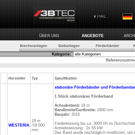
ÜBER UNS
ANGEBOTE
ARCH
Kategorie:
Referenznumme
Hersteller
Typ
Spezifikation
stationäre
Förderbänder und Förderbanda
1 Stück stationäres Förderband
Achsabstand:
18 m
Bandbreite/Gurtbreite:
1800 mm
Baujahr:
2015
18 m
Förderleistung bis ca. 3000 t/h im Durchschnit
WESTERIA
/18.000
Antriebsleistung : 2x 55 kW
mm
Das Band wurde nachträglich modifiziert, um d