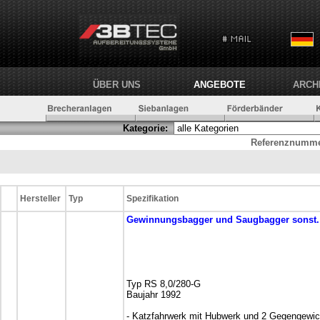
ÜBER UNS
ANGEBOTE
ARCH
Kategorie:
Referenznumme
Hersteller
Typ
Spezifikation
Gewinnungsbagger und Saugbagger
sonst
Typ RS 8,0/280-G
Baujahr 1992
- Katzfahrwerk mit Hubwerk und 2 Gegengewic