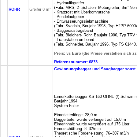
- Hydraulikgreifer
(Fabr. MRS; 2- Schalen- Motorgreifer; 8m³ Nenn
ROHR
Greifer 8 m³
- Kratzrost mit Überkornrutsche
- Pendelaufgeber
- Entwässerungssiebmaschine
(Fabr. Svedala, Baujahr 1998, Typ H2PP 6000
- Baggeraustragsband
(Fabr. Bleichert- Rohr, Baujahr 1996, Typ TRV 
- Trafostation on board
(Fabr. Schneider, Baujahr 1996, Typ TS 61440
Preis: vs Euro (die Preise verstehen sich z
Referenznummer:
6833
Gewinnungsbagger und Saugbagger
sonst
Eimerkettenbagger KS 160 OHNE (!) Schwim
Baujahr 1994
System Faller
Eimerleiterlänge: 28,0 m
Baggertiefe: wurde verlängert auf 15,0 m
Eimerinhalt: wurde vergrößert auf 175 Liter
Eimerschüttung: 8–32/min
Theoretische Förderleistung: 76–307 m3/h