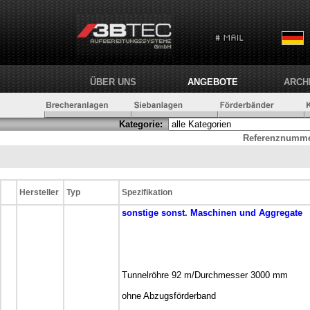
ÜBER UNS
ANGEBOTE
ARCH
Kategorie:
Referenznumme
Hersteller
Typ
Spezifikation
sonstige
sonst. Maschinen und Aggregate
Tunnelröhre 92 m/Durchmesser 3000 mm
ohne Abzugsförderband