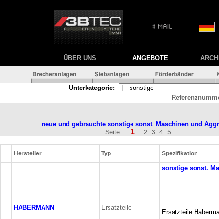
ÜBER UNS
ANGEBOTE
ARCH
Unterkategorie:
Referenznumme
neue und gebrauchte sonstige
sonst. Maschinen und Aggr
1
2
3
4
5
Seite
Hersteller
Typ
Spezifikation
sonstige
sonst. M
HABERMANN
Ersatzteile
Ersatzteile Haberm