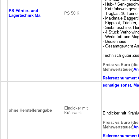
- Hub- / Senkgeschw
- Katzfahrwerkgesch
PS Förder- und
PS 50 K
- Traglast 16 Tonne
Lagertechnik Ma
- Maximale Baggert
- Kipprost, Trichter
- Siebmaschine, He
- 4 Stück Verholwin
- Werkstatt und Mag
- Bedienhaus
- Gesamtgewicht An
Technisch guter Zu
Preis: vs Euro (die
Mehrwertsteuer)
An
Referenznummer:
sonstige
sonst. M
Eindicker mit
ohne Herstellerangabe
Krählwerk
Eindicker mit Krähl
Preis: vs Euro (die
Mehrwertsteuer)
An
Referenznummer: