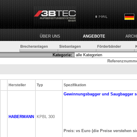
ÜBER UNS
ANGEBOTE
ARCH
Kategorie:
Referenznumme
Hersteller
Typ
Spezifikation
Gewinnungsbagger und Saugbagger
s
HABERMANN
KPBL 300
Preis: vs Euro (die Preise verstehen s