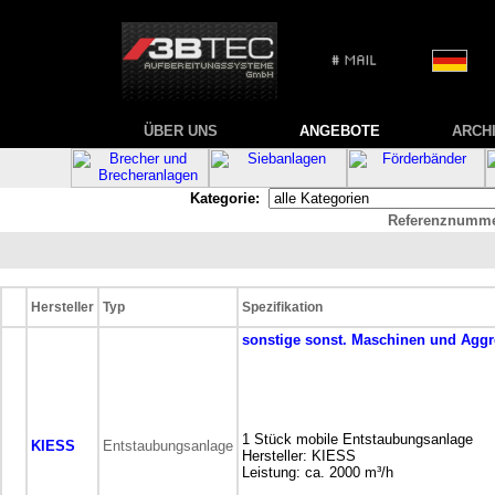
ÜBER UNS
ANGEBOTE
ARCH
Kategorie:
Referenznumme
Hersteller
Typ
Spezifikation
sonstige
sonst. Maschinen und Aggr
1 Stück mobile Entstaubungsanlage
KIESS
Entstaubungsanlage
Hersteller: KIESS
Leistung: ca. 2000 m³/h