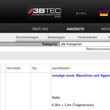
ÜBER UNS
ANGEBOTE
ARCH
Kategorie:
Referenznumme
Hersteller
Typ
Spezifikation
sonstige
sonst. Maschinen und Aggre
Maße:
6,06m x 3,4m (Trägerachsen)