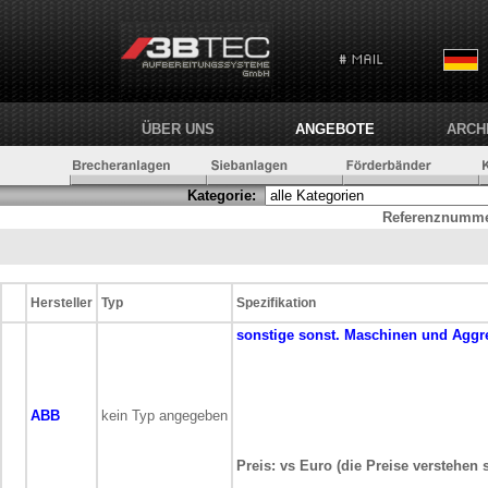
ÜBER UNS
ANGEBOTE
ARCH
Kategorie:
Referenznumme
Hersteller
Typ
Spezifikation
sonstige
sonst. Maschinen und Aggr
ABB
kein Typ angegeben
Preis: vs Euro (die Preise verstehen 