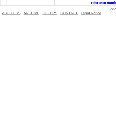
reference numb
pa
ABOUT US
ARCHIVE
OFFERS
CONTACT
Legal Notice