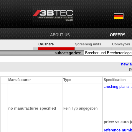
ABOUT US
OFFERS
subcategories:
new a
p
Manufacturer
Type
Specification
crushing plants
no manufacturer specified
kein Typ angegeben
price: vs euro (
reference numb