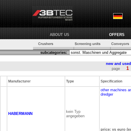
ABOUT US
OFFERS
subcategories:
new and use
1
page
Manufacturer
Type
Specification
other machines a
dredger
kein Typ
HABERMANN
angegeben
price: vs euro (e