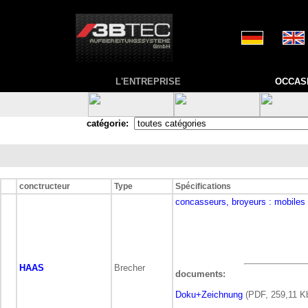
L'ENTREPRISE
OCCAS
catégorie:
conctructeur
Type
Spécifications
concasseurs, broyeurs
: mobiles
HAAS
Brecher
documents:
Doku+Zeichnung
(PDF, 259,11 K