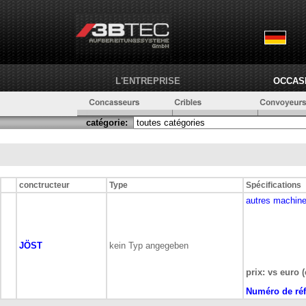
L'ENTREPRISE
OCCAS
catégorie:
conctructeur
Type
Spécifications
autres machine
JÖST
kein Typ angegeben
prix: vs euro (
Numéro de réf