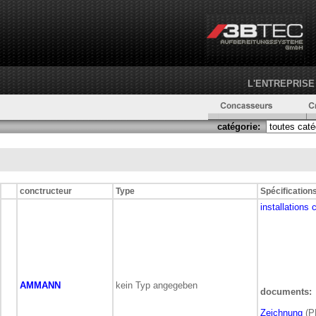
L'ENTREPRISE
catégorie:
conctructeur
Type
Spécification
installations
AMMANN
kein Typ angegeben
documents:
Zeichnung
(P