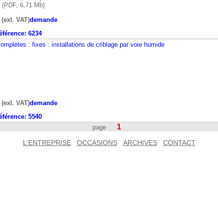
(PDF, 6,71 Mb)
 (exl. VAT)
demande
éférence:
6234
 complètes
: fixes
: installations de criblage par voie humide
 (exl. VAT)
demande
éférence:
5540
1
page
L'ENTREPRISE
OCCASIONS
ARCHIVES
CONTACT