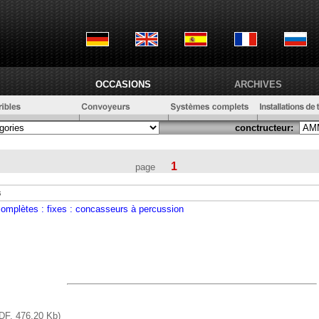
OCCASIONS
ARCHIVES
conctructeur:
1
page
s
 complètes
: fixes
: concasseurs à percussion
DF, 476,20 Kb)