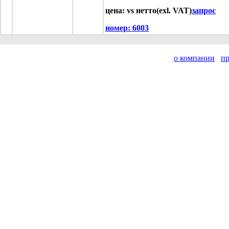
цена: vs нетто(exl. VAT)
запрос
номер:
6003
о компании
п