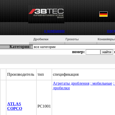
о компании
пре
Категория:
номер:
Производитель
тип
спецификация
Агрегаты дробления
: мобильные
дробилки
ATLAS
PC1001
COPCO