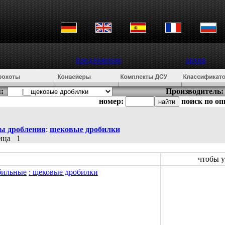
предложение
архив
:
Производитель:
номер:
поиск по о
ы дробления
:
щековые дробилки
ница
1
чтобы у
бильные
: щековые дробилки