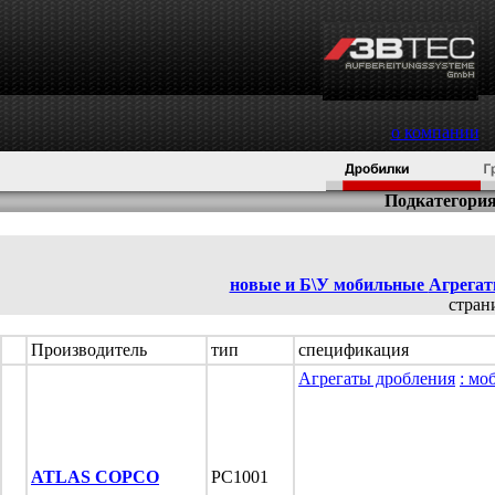
о компании
Подкатегория
новые и Б\У мобильные
Агрегат
стра
Производитель
тип
спецификация
Агрегаты дробления
: мо
ATLAS COPCO
PC1001