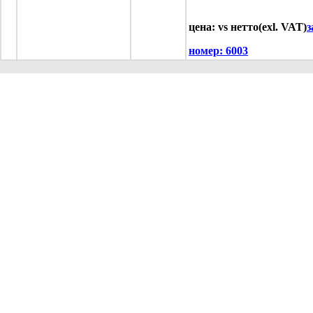
цена: vs нетто(exl. VAT)
з
номер:
6003