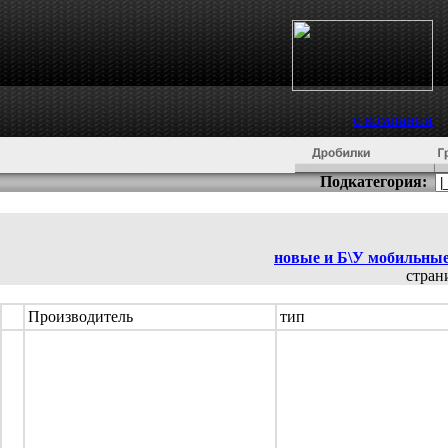
о компании
Подкатегория:
новые и Б\У мобильны
стра
Производитель
тип