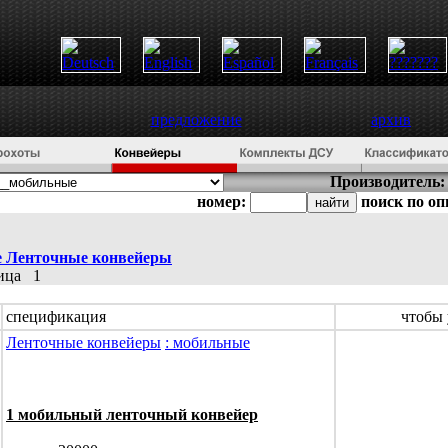
предложение
архив
Производитель:
номер:
поиск по о
е
Ленточные конвейеры
ница
1
спецификация
чтобы 
Ленточные конвейеры
: мобильные
1 мобильный ленточный конвейер