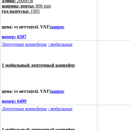
длина:
20000 m
ширина ленты:
800 mm
год выпуска:
1995
цена: vs нетто(exl. VAT)
запрос
номер:
6597
Ленточные конвейеры
: мобильные
1 мобильный ленточный конвейер
цена: vs нетто(exl. VAT)
запрос
номер:
6499
Ленточные конвейеры
: мобильные
1 мобильный ленточный конвейер